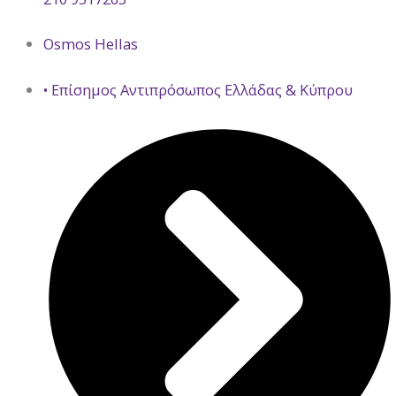
Osmos Hellas
• Επίσημος Αντιπρόσωπος Ελλάδας & Κύπρου