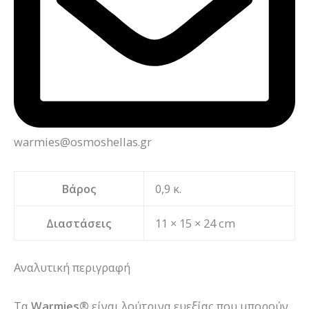
warmies@osmoshellas.gr
Βάρος
0,9 κ.
Διαστάσεις
11 × 15 × 24 cm
Αναλυτική περιγραφή
Τα
Warmies®
είναι λούτρινα ευεξίας που μπορούν