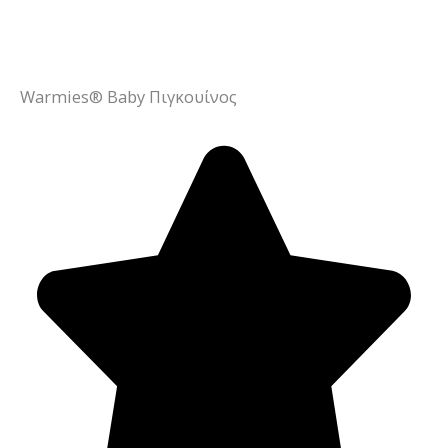
Warmies® Baby Πιγκουίνος