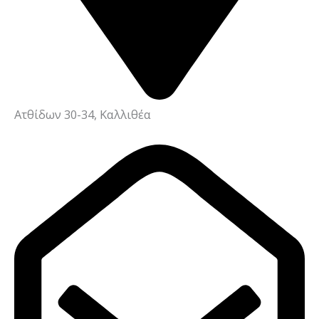
Ατθίδων 30-34, Καλλιθέα