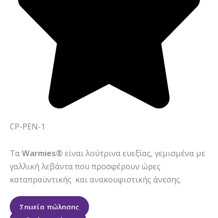
CP-PEN-1
Τα
Warmies®
είναι λούτρινα ευεξίας, γεμισμένα με
γαλλική λεβάντα που προσφέρουν ώρες
καταπραϋντικής και ανακουφιστικής άνεσης.
Σημεία πώλησης