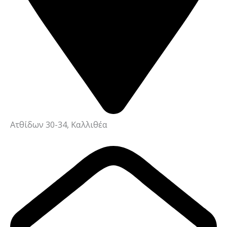
Ατθίδων 30-34, Καλλιθέα