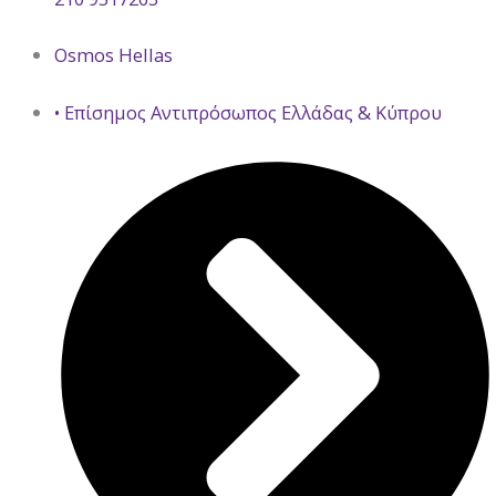
Osmos Hellas
• Επίσημος Αντιπρόσωπος Ελλάδας & Κύπρου