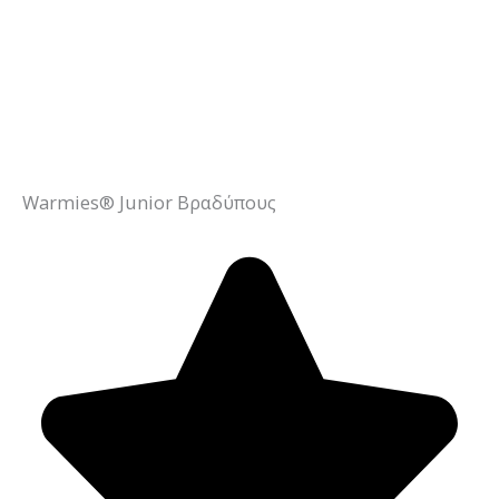
Warmies® Junior Βραδύπους