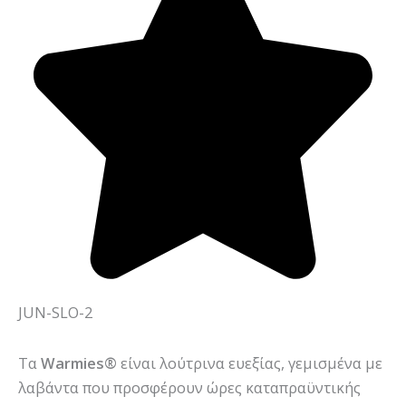
JUN-SLO-2
Τα
Warmies®
είναι λούτρινα ευεξίας, γεμισμένα με
λαβάντα που προσφέρουν ώρες καταπραϋντικής