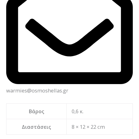
warmies@osmoshellas.gr
Βάρος
0,6 κ.
Διαστάσεις
8 × 12 × 22 cm