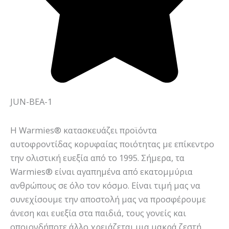
JUN-BEA-1
Η Warmies® κατασκευάζει προϊόντα
αυτοφροντίδας κορυφαίας ποιότητας με επίκεντρο
την ολιστική ευεξία από το 1995. Σήμερα, τα
Warmies® είναι αγαπημένα από εκατομμύρια
ανθρώπους σε όλο τον κόσμο. Είναι τιμή μας να
συνεχίσουμε την αποστολή μας να προσφέρουμε
άνεση και ευεξία στα παιδιά, τους γονείς και
οποιονδήποτε άλλο χρειάζεται μια μακρά ζεστή