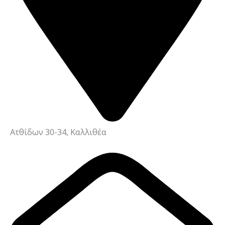
Ατθίδων 30-34, Καλλιθέα