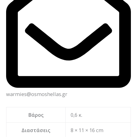
warmies@osmoshellas.gr
Βάρος
0,6 κ.
Διαστάσεις
8 × 11 × 16 cm