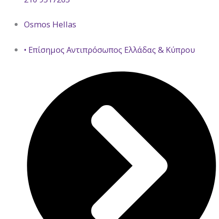
Osmos Hellas
• Επίσημος Αντιπρόσωπος Ελλάδας & Κύπρου