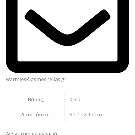
warmies@osmoshellas.gr
Βάρος
0,6 κ.
Διαστάσεις
8 × 11 × 17 cm
Αναλυτική περιγραφή