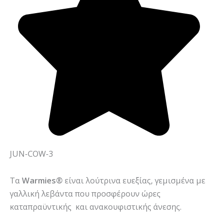
JUN-COW-3
Τα
Warmies®
είναι λούτρινα ευεξίας, γεμισμένα με
γαλλική λεβάντα που προσφέρουν ώρες
καταπραϋντικής και ανακουφιστικής άνεσης.