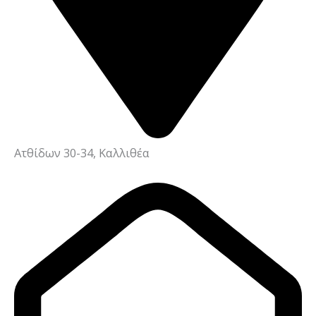
Ατθίδων 30-34, Καλλιθέα