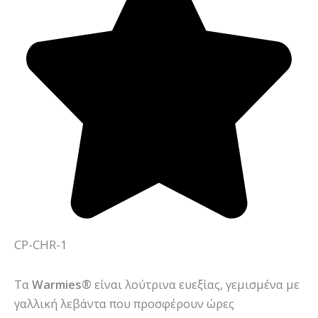
CP-CHR-1
Τα
Warmies®
είναι λούτρινα ευεξίας, γεμισμένα με
γαλλική λεβάντα που προσφέρουν ώρες