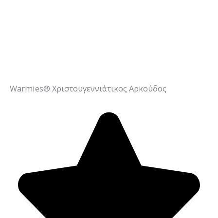
Warmies® Χριστουγεννιάτικος Aρκούδος