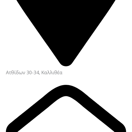
Ατθίδων 30-34, Καλλιθέα