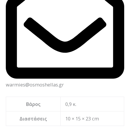
warmies@osmoshellas.gr
Βάρος
0,9 κ.
Διαστάσεις
10 × 15 × 23 cm