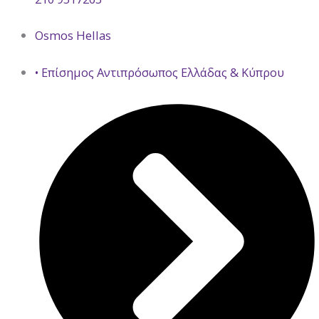
Osmos Hellas
• Επίσημος Αντιπρόσωπος Ελλάδας & Κύπρου