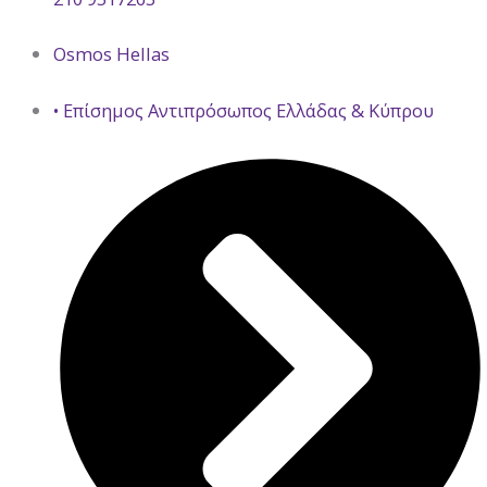
Osmos Hellas
• Επίσημος Αντιπρόσωπος Ελλάδας & Κύπρου