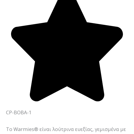
CP-BOBA-1
Το Warmies® είναι λούτρινα ευεξίας, γεμισμένα με