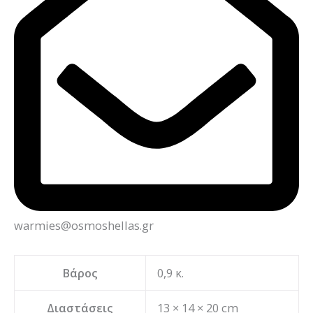
warmies@osmoshellas.gr
Βάρος
0,9 κ.
Διαστάσεις
13 × 14 × 20 cm