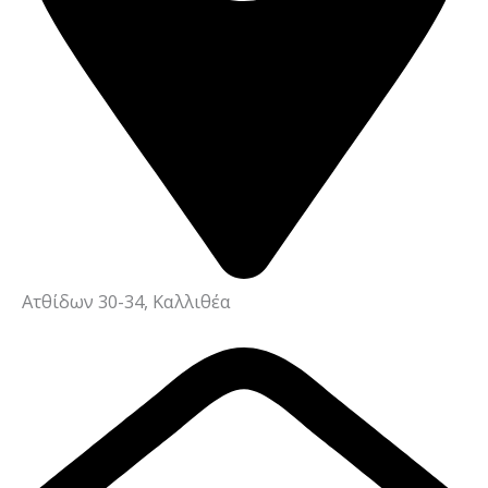
Ατθίδων 30-34, Καλλιθέα