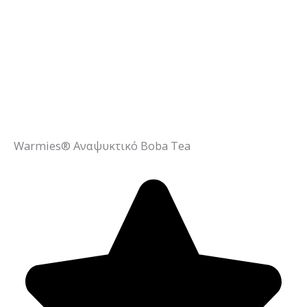
Warmies® Αναψυκτικό Boba Tea